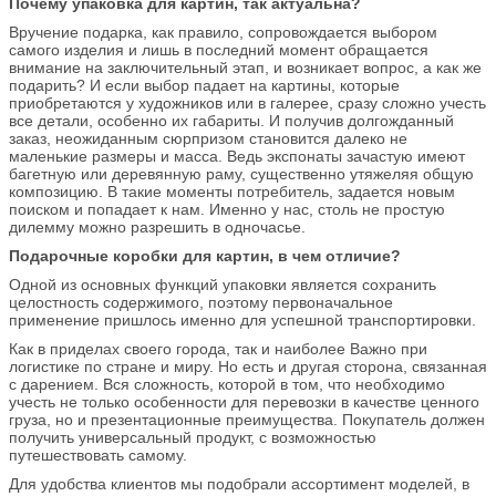
Почему упаковка для картин, так актуальна?
Вручение подарка, как правило, сопровождается выбором
самого изделия и лишь в последний момент обращается
внимание на заключительный этап, и возникает вопрос, а как же
подарить? И если выбор падает на картины, которые
приобретаются у художников или в галерее, сразу сложно учесть
все детали, особенно их габариты. И получив долгожданный
заказ, неожиданным сюрпризом становится далеко не
маленькие размеры и масса. Ведь экспонаты зачастую имеют
багетную или деревянную раму, существенно утяжеляя общую
композицию. В такие моменты потребитель, задается новым
поиском и попадает к нам. Именно у нас, столь не простую
дилемму можно разрешить в одночасье.
Подарочные коробки для картин, в чем отличие?
Одной из основных функций упаковки является сохранить
целостность содержимого, поэтому первоначальное
применение пришлось именно для успешной транспортировки.
Как в приделах своего города, так и наиболее Важно при
логистике по стране и миру. Но есть и другая сторона, связанная
с дарением. Вся сложность, которой в том, что необходимо
учесть не только особенности для перевозки в качестве ценного
груза, но и презентационные преимущества. Покупатель должен
получить универсальный продукт, с возможностью
путешествовать самому.
Для удобства клиентов мы подобрали ассортимент моделей, в